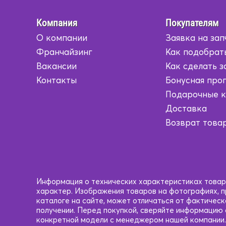
1HD
1HD
Компания
Покупателям
О компании
Заявка на зап
1HZ
1HZ
Франчайзинг
Как подобрат
1JZ
1JZ
Вакансии
Как сделать з
Контакты
Бонусная про
1KD
1KD
Подарочные 
Доставка
1KR
1KR
Возврат това
1MZ
1MZ
1N
1N
1NZ
1NZ
Информация о технических характеристиках товаро
характер. Изображения товаров на фотографиях, пр
каталоге на сайте, может отличаться от фактичес
1RZ
1RZ
получении. Перед покупкой, сверяйте информацию
конкретной модели с менеджером нашей компании.
1VD
1VD