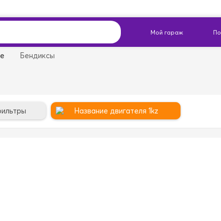
ие
Бендиксы
фильтры
Название двигателя 1kz