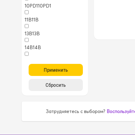
10PD1
10PD1
11B
11B
13B
13B
14B
14B
15B
15B
1AZ
1AZ
1FZ
1FZ
1G
1G
Затрудняетесь с выбором?
Воспользуйт
1G5A
1G5A
1GR
1GR