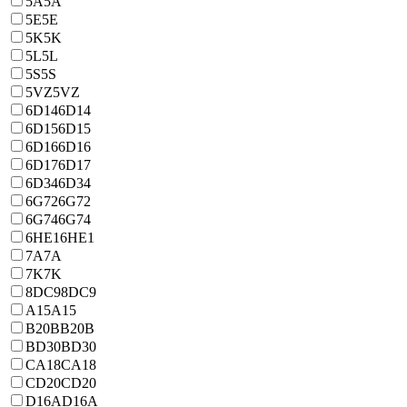
5A
5A
5E
5E
5K
5K
5L
5L
5S
5S
5VZ
5VZ
6D14
6D14
6D15
6D15
6D16
6D16
6D17
6D17
6D34
6D34
6G72
6G72
6G74
6G74
6HE1
6HE1
7A
7A
7K
7K
8DC9
8DC9
A15
A15
B20B
B20B
BD30
BD30
CA18
CA18
CD20
CD20
D16A
D16A