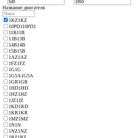
Название двигателя
1KZ
1KZ
10PD1
10PD1
11B
11B
13B
13B
14B
14B
15B
15B
1AZ
1AZ
1FZ
1FZ
1G
1G
1G5A
1G5A
1GR
1GR
1HD
1HD
1HZ
1HZ
1JZ
1JZ
1KD
1KD
1KR
1KR
1MZ
1MZ
1N
1N
1NZ
1NZ
1RZ
1RZ