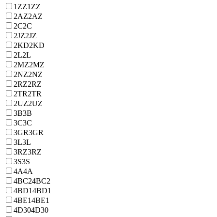
1ZZ
1ZZ
2AZ
2AZ
2C
2C
2JZ
2JZ
2KD
2KD
2L
2L
2MZ
2MZ
2NZ
2NZ
2RZ
2RZ
2TR
2TR
2UZ
2UZ
3B
3B
3C
3C
3GR
3GR
3L
3L
3RZ
3RZ
3S
3S
4A
4A
4BC2
4BC2
4BD1
4BD1
4BE1
4BE1
4D30
4D30