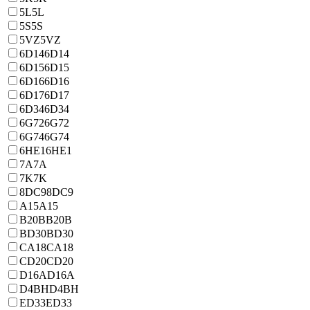
5L
5L
5S
5S
5VZ
5VZ
6D14
6D14
6D15
6D15
6D16
6D16
6D17
6D17
6D34
6D34
6G72
6G72
6G74
6G74
6HE1
6HE1
7A
7A
7K
7K
8DC9
8DC9
A15
A15
B20B
B20B
BD30
BD30
CA18
CA18
CD20
CD20
D16A
D16A
D4BH
D4BH
ED33
ED33