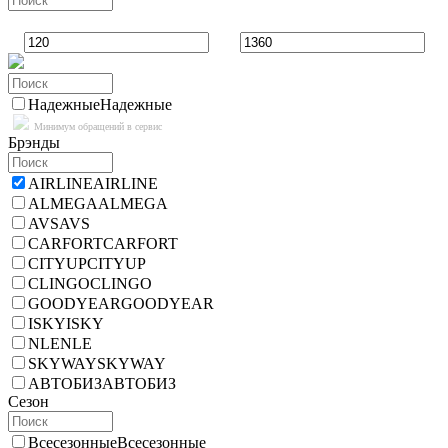
Надежные
Надежные
Минимум обращений в сервис
Брэнды
AIRLINE
AIRLINE
ALMEGA
ALMEGA
AVS
AVS
CARFORT
CARFORT
CITYUP
CITYUP
CLINGO
CLINGO
GOODYEAR
GOODYEAR
ISKY
ISKY
NLE
NLE
SKYWAY
SKYWAY
АВТОБИЗ
АВТОБИЗ
Сезон
Всесезонные
Всесезонные