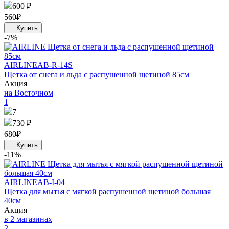
600 ₽
560
₽
-7%
AIRLINE
AB-R-14S
Щетка от снега и льда с распушенной щетиной 85см
Акция
на Восточном
1
7
730 ₽
680
₽
-11%
AIRLINE
AB-I-04
Щетка для мытья с мягкой распушенной щетиной большая
40см
Акция
в 2 магазинах
2