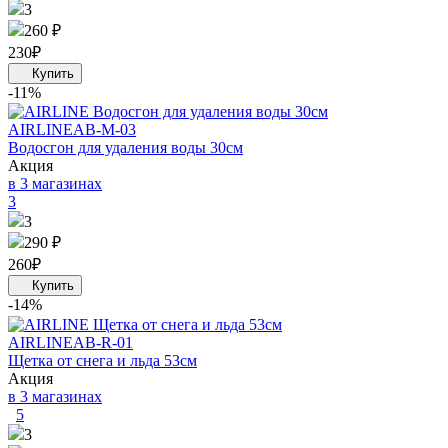
3
260 ₽
230
₽
-11%
AIRLINE
AB-M-03
Водосгон для удаления воды 30см
Акция
в 3 магазинах
3
3
290 ₽
260
₽
-14%
AIRLINE
AB-R-01
Щетка от снега и льда 53см
Акция
в 3 магазинах
5
3