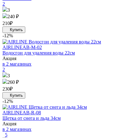
2
3
240 ₽
210
₽
-12%
AIRLINE
AB-M-02
Водосгон для удаления воды 22см
Акция
в 2 магазинах
2
3
260 ₽
230
₽
-12%
AIRLINE
AB-R-08
Щетка от снега и льда 34см
Акция
в 2 магазинах
5