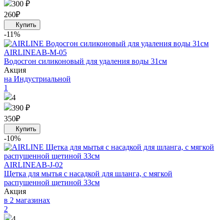
300 ₽
260
₽
-11%
AIRLINE
AB-M-05
Водосгон силиконовый для удаления воды 31см
Акция
на Индустриальной
1
4
390 ₽
350
₽
-10%
AIRLINE
AB-J-02
Щетка для мытья с насадкой для шланга, с мягкой
распушенной щетиной 33см
Акция
в 2 магазинах
2
4