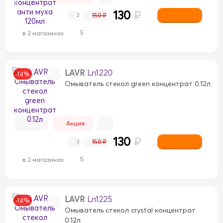
130
₽
150 ₽
2
5
в 2 магазинах
LAVR
Ln1220
-14%
Омыватель стекол green концентрат 0.12л
Акция
130
₽
150 ₽
2
5
в 2 магазинах
LAVR
Ln1225
-14%
Омыватель стекол crystal концентрат
0.12л