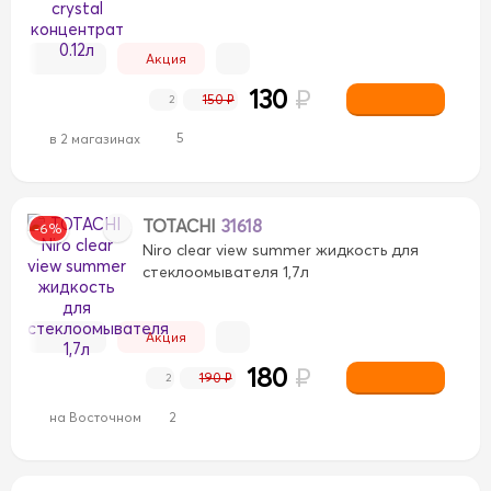
Акция
130
₽
150 ₽
2
5
в 2 магазинах
TOTACHI
31618
-6%
Niro clear view summer жидкость для
стеклоомывателя 1,7л
Акция
180
₽
190 ₽
2
на Восточном
2