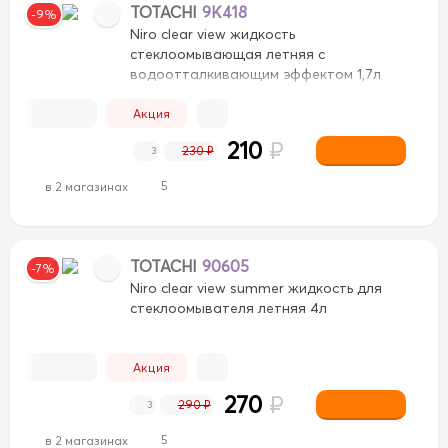
TOTACHI
9K418
-9%
Nirо clear view жидкость
стеклоомывающая летняя с
водоотталкивающим эффектом 1,7л
Акция
210
₽
230 ₽
3
5
в 2 магазинах
TOTACHI
90605
-7%
Niro clear view summer жидкость для
стеклоомывателя летняя 4л
Акция
270
₽
290 ₽
3
5
в 2 магазинах