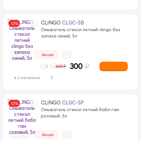
CLINGO
CLGC-5B
-12%
Омыватель стекол летний clingo без
запаха синий, 5л
Акция
300
₽
340 ₽
3
5
в 2 магазинах
CLINGO
CLGC-5P
-12%
Омыватель стекол летний бабл гам
розовый, 5л
Акция