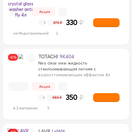
Акция
330
₽
370 ₽
4
на Индустриальной
2
TOTACHI
9K404
-8%
Nirо clear view жидкость
стеклоомывающая летняя с
водоотталкивающим эффектом 4л
Акция
350
₽
380 ₽
4
5
в 2 магазинах
LAVR
Ln1616