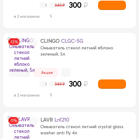
300
₽
340 ₽
3
5
в 2 магазинах
CLINGO
CLGC-5G
-12%
Омыватель стекол летний яблоко
зеленый, 5л
Акция
300
₽
340 ₽
3
5
в 2 магазинах
LAVR
Ln1210
-11%
Омыватель стекол летний crystal glass
washer anti fly 4л